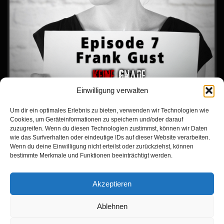
Einwilligung verwalten
Als Rhein-Ruhr-Ripper hält er Mitte der 90er Jahre ganz Deutschland in
Atem. Frank Gust quält zahlreiche Tiere und vergewaltigt und tötet
Um dir ein optimales Erlebnis zu bieten, verwenden wir Technologien wie
Cookies, um Geräteinformationen zu speichern und/oder darauf
Frauen, um dann ihre Leichen auf schockierende Weise zu arrangieren.
zuzugreifen. Wenn du diesen Technologien zustimmst, können wir Daten
Der Familienvater wird mit Hilfe des bekannten TV-Formats
wie das Surfverhalten oder eindeutige IDs auf dieser Website verarbeiten.
Aktenzeichen XY ungelöst schließlich überführt.
Wenn du deine Einwilligung nicht erteilst oder zurückziehst, können
bestimmte Merkmale und Funktionen beeinträchtigt werden.
Akzeptieren
Zur Episode
Ablehnen