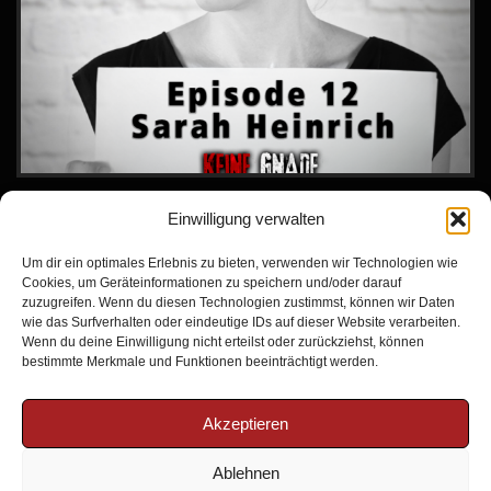
Einwilligung verwalten
Sarahs größter Wunsch war es, die Liebe ihres Lebens zu finden, den
Prinzen auf dem weißen Pferd, der sie aus der Misere rettet und ihr
endlich ein schönes Leben schenkt. Stattdessen wird die junge Frau
Um dir ein optimales Erlebnis zu bieten, verwenden wir Technologien wie
Cookies, um Geräteinformationen zu speichern und/oder darauf
Opfer medialer Ausbeutung und begegnet schließlich dem Mann, der sie
zuzugreifen. Wenn du diesen Technologien zustimmst, können wir Daten
mit nur 32 Jahren aus dem Leben reißt. Eine tragische Geschichte von
wie das Surfverhalten oder eindeutige IDs auf dieser Website verarbeiten.
Mobbing, Erniedrigung und Verzweiflung.
Wenn du deine Einwilligung nicht erteilst oder zurückziehst, können
bestimmte Merkmale und Funktionen beeinträchtigt werden.
Akzeptieren
Zur Episode
Ablehnen